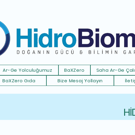
Ar-Ge Yolculuğumuz
BaXZero
Saha Ar-Ge Çal
BaXZero Gıda
Bize Mesaj Yollayın
İlet
Hİ