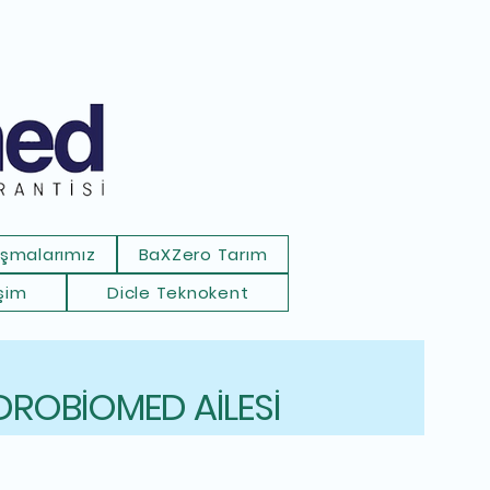
ışmalarımız
BaXZero Tarım
işim
Dicle Teknokent
DROBİOMED AİLESİ