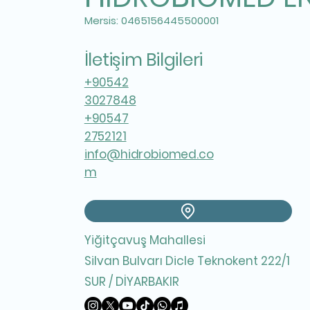
Mersis: 0465156445500001
İletişim Bilgileri
+90542
3027848
+90547
2752121
info@hidrobiomed.co
m
Yiğitçavuş Mahallesi
Silvan Bulvarı
Dicle Teknokent 222/1
SUR / DİYARBAKIR