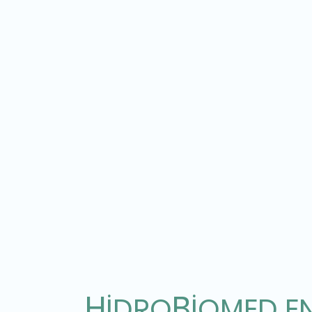
H
B
İDRO
İOMED EN